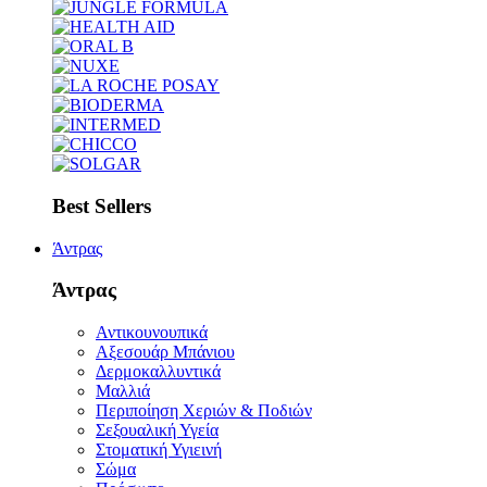
Best Sellers
Άντρας
Άντρας
Αντικουνουπικά
Αξεσουάρ Μπάνιου
Δερμοκαλλυντικά
Μαλλιά
Περιποίηση Χεριών & Ποδιών
Σεξουαλική Υγεία
Στοματική Υγιεινή
Σώμα