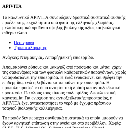
APIVITA
Τα καλλυντικά APIVITA συνδυάζουν δραστικά συστατικά φυσικής
προέλευσης, εκχυλίσματα από φυτά της ελληνικής χλωρίδας,
μελισσοκομικά προϊόντα υψηλής βιολογικής αξίας και βιολογικά
αιθέρια έλαια.
Περιγραφή
Τρόποι πληρωμής
Ανάγκες: Ντεμακιγιάζ. Λιπαρή/μεικτή επιδερμίδα.
Απομακρύνει ρύπους και μακιγιάζ από πρόσωπο και μάτια, χάριν
της σαπωνάριας και των φυσικών καθαριστικών παραγόντων, χωρίς
να αφυδατώνει την επιδερμίδα. Η ελιά ενυδατώνει και θρέφει την
επιδερμίδα, ενώ η λεβάντα καταπραΰνει την επιδερμίδα. Η
πρόπολη προσφέρει ήπια αντησηπτική δράση και αντιοξειδωτική
προστασία. Για όλους τους τύπους επιδερμίδας. Αποκλειστική
καινοτομία: Για ενίσχυση της αντιοξειδωτικής προστασίας, η
APIVITA έχει αντικαταστήσει το νερό με έγχυμα πράσινου
τσαγιού βιολογικής καλλιέργειας.
Το προιόν δεν περιέχει συνθετικά συστατικά τα οποία μπορούν να
έχουν αρνητική επίπτωση στην υγεία και στο περιβάλλον. Χωρίς: