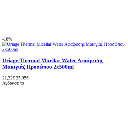
1
Α
-18%
Uriage Thermal Micellar Water Αφαίρεσης
Μακιγιάζ Προσώπου 2x500ml
21,22€
25,95€
Αγόρασε το