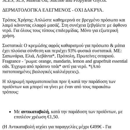
SLES, SLS, Mineral Oil, Silicone and Propylene Glycol.
ΔΕΡΜΑΤΟΛΟΓΙΚΑ ΕΛΕΓΜΕΝΟΣ - ΟΧΙ ΔΑΚΡΥΑ.
Τρόπος Χρήσης: Απλώστε καθημερινά σε βρεγμένο πρόσωπο και
λαιμό κάνοντας ελαφρύ μασάζ. Στη συνέχεια ξεβγάλετε με άφθονο
νερό. Για όλους τους τύπους επιδερμίδας. Μόνο για εξωτερική
χρήση.
Συστατικά: Ο κρεμώδης αφρός καθαρισμού για πρόσωπο & μάτια
έχει πλούσια σύνθεση και περιέχει 93% φυσικά συστατικά. ΜΕ:
Σαπωνάρια, Ελιά, Λεβάντα*, Πρόπολη, Πρωτείνες σιταριού.
Fragrance - ’ρωμα: orange, mandarin, lemon and grapefruit essential
oils. Έγχυμα από πράσινο τσάι* αντί για νερό. *(Από
πιστοποιημένες βιολογικές καλλιέργειες).
Η πληρωμή πραγματοποιείται πριν ή κατά την παράδοση των
προϊόντων και μπορεί να γίνει με έναν από τους παρακάτω
τρόπους:
Με
αντικαταβολή
, κατά την παράδοση των προϊόντων, με
επιπλέον χρέωση €1,50.
(H Αντικαταβολή ισχύει για παραγγελίες μέχρι €499€ - Για