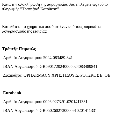
Κατά την ολοκλήρωση της παραγγελίας σας επιλέγετε ως τρόπο
πληρωμής "Τραπεζική Κατάθεση".
Καταθέτετε το χρηματικό ποσό σε έναν από τους παρακάτω
λογαριασμούς της εταιρίας:
Τράπεζα Πειραιώς
Αριθμός Λογαριασμού: 5024-083489-841
IBAN Λογαριασμού: GR5901720240005024083489841
Δικαιούχος: QPHARMACY ΧΡΗΣΤΙΔΟΥ Δ.-ΡΟΤΣΚΟΣ E. OΕ
Eurobank
Αριθμός Λογαριασμού: 0026.0273.91.0201411331
IBAN Λογαριασμού: GR0502602730000910201411331