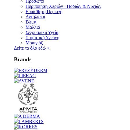
Πρόσωπο
Περιποίηση Χεριών - Ποδιών & Νυχιών
Ευαίσθητη Περιοχή
Αντηλιακά
Σώμα
Μαλλιά
Σεξουαλική Υγεία
Στοματική Υγιεινή
Μακιγιάζ
Δείτε τα όλα εδώ
>
Brands