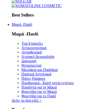
Best Sellers
Μαμά -Παιδί
Μαμά -Παιδί
Top Εταιρείες
Αντικουνουπικά
Αντιφθειρικά
Ατοπική Δερματίτιδα
Διατροφή
Θερμόμετρα
Μωράκια και Παιδάκια
Παιδικά Αντηλιακά
Πάνες Pampers
Προβιοτικά - Καλή υγεία εντέρου
Προϊόντα για τη Μαμά
Φροντίδα για τη Μαμά
Φροντίδα για το Παιδί
Δείτε τα όλα εδώ
>