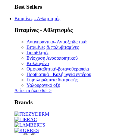
Best Sellers
Βιταμίνες - Αθλητισμός
Βιταμίνες - Αθλητισμός
Αντιγηραντικά- Αντιοξειδωτικά
Βιταμίνες & πολυβιταμίνες
Για αθλητές
Ενίσχυση Ανοσοποιητικού
Κολλαγόνο
Ομοιοπαθητική-βοτανοθεραπεία
Προβιοτικά - Καλή υγεία εντέρου
Συμπληρώματα διατροφής
Υαλουρονικό οξύ
Δείτε τα όλα εδώ
>
Brands