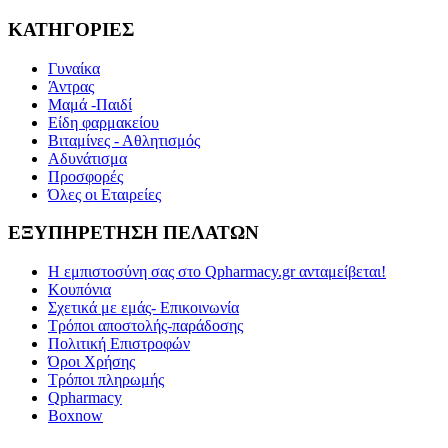
ΚΑΤΗΓΟΡΙΕΣ
Γυναίκα
Άντρας
Μαμά -Παιδί
Είδη φαρμακείου
Βιταμίνες - Αθλητισμός
Αδυνάτισμα
Προσφορές
Όλες οι Εταιρείες
ΕΞΥΠΗΡΕΤΗΣΗ ΠΕΛΑΤΩΝ
Η εμπιστοσύνη σας στο Qpharmacy.gr ανταμείβεται!
Κουπόνια
Σχετικά με εμάς- Επικοινωνία
Τρόποι αποστολής-παράδοσης
Πολιτική Επιστροφών
Όροι Χρήσης
Τρόποι πληρωμής
Qpharmacy
Boxnow