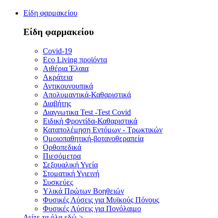
Είδη φαρμακείου
Είδη φαρμακείου
Covid-19
Eco Living προϊόντα
Αιθέρια Έλαια
Ακράτεια
Αντικουνουπικά
Απολυμαντικά-Καθαριστικά
Διαβήτης
Διαγνωτικα Test -Test Covid
Ειδική Φροντίδα-Καθαριστικά
Καταπολέμηση Εντόμων - Τρωκτικών
Ομοιοπαθητική-βοτανοθεραπεία
Ορθοπεδικά
Πιεσόμετρα
Σεξουαλική Υγεία
Στοματική Υγιεινή
Συσκεύες
Υλικά Πρώτων Βοηθειών
Φυσικές Λύσεις για Μυϊκούς Πόνους
Φυσικές Λύσεις για Πονόλαιμο
Δείτε τα όλα εδώ
>