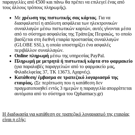
παραγγελίες από €500 και πάνω θα πρέπει να επιλεγεί ένας από
τους άλλους τρόπους πληρωμής).
Με
χρέωση της πιστωτικής σας κάρτας
. Για να
διασφαλιστεί η απόλυτη ασφάλεια των ηλεκτρονικών
συναλλαγών μέσω πιστωτικών καρτών, αυτές γίνονται μέσα
από το σύστημα ασφαλείας της Τράπεζας Πειραιώς, το οποίο
βασίζεται στη διεθνή εταιρία προστασίας συναλλαγών
(GLOBE SSL), η οποία υποστηρίζει ένα ασφαλές
περιβάλλον συναλλαγών.
Online πληρωμή
μέσω της υπηρεσίας PayPal.
Πληρωμή με μετρητά ή πιστωτική κάρτα
στο φαρμακείο
(για παραλαβές παραγγελιών από το φαρμακείο μας,
Φιλαδελφείας 37, ΤΚ 13673, Αχαρνές).
Κατάθεση/ έμβασμα σε τραπεζικό λογαριασμό της
εταιρίας.
(Σε περίπτωση που η κατάθεση δεν
πραγματοποιηθεί εντός 3 ημερών η παραγγελία απορρίπτεται
αυτόματα από το σύστημα του Qpharmacy.gr)
Η διαδικασία για κατάθεση σε τραπεζικό λογαριασμό της εταιρίας
είναι η εξής: