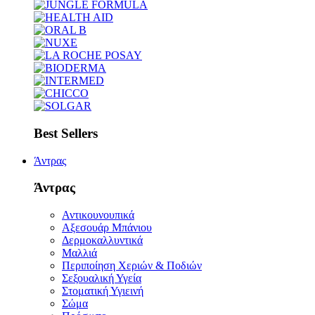
Best Sellers
Άντρας
Άντρας
Αντικουνουπικά
Αξεσουάρ Μπάνιου
Δερμοκαλλυντικά
Μαλλιά
Περιποίηση Χεριών & Ποδιών
Σεξουαλική Υγεία
Στοματική Υγιεινή
Σώμα