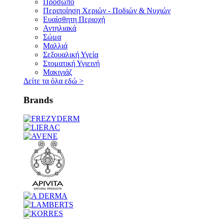
Πρόσωπο
Περιποίηση Χεριών - Ποδιών & Νυχιών
Ευαίσθητη Περιοχή
Αντηλιακά
Σώμα
Μαλλιά
Σεξουαλική Υγεία
Στοματική Υγιεινή
Μακιγιάζ
Δείτε τα όλα εδώ
>
Brands