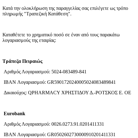
Κατά την ολοκλήρωση της παραγγελίας σας επιλέγετε ως τρόπο
πληρωμής "Τραπεζική Κατάθεση".
Καταθέτετε το χρηματικό ποσό σε έναν από τους παρακάτω
λογαριασμούς της εταιρίας:
Τράπεζα Πειραιώς
Αριθμός Λογαριασμού: 5024-083489-841
IBAN Λογαριασμού: GR5901720240005024083489841
Δικαιούχος: QPHARMACY ΧΡΗΣΤΙΔΟΥ Δ.-ΡΟΤΣΚΟΣ E. OΕ
Eurobank
Αριθμός Λογαριασμού: 0026.0273.91.0201411331
IBAN Λογαριασμού: GR0502602730000910201411331