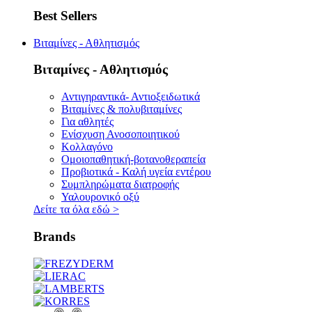
Best Sellers
Βιταμίνες - Αθλητισμός
Βιταμίνες - Αθλητισμός
Αντιγηραντικά- Αντιοξειδωτικά
Βιταμίνες & πολυβιταμίνες
Για αθλητές
Ενίσχυση Ανοσοποιητικού
Κολλαγόνο
Ομοιοπαθητική-βοτανοθεραπεία
Προβιοτικά - Καλή υγεία εντέρου
Συμπληρώματα διατροφής
Υαλουρονικό οξύ
Δείτε τα όλα εδώ
>
Brands