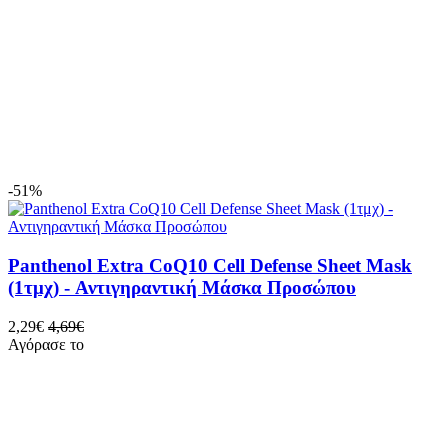
2
Α
-51%
Panthenol Extra CoQ10 Cell Defense Sheet Mask
(1τμχ) - Αντιγηραντική Μάσκα Προσώπου
2,29€
4,69€
Αγόρασε το