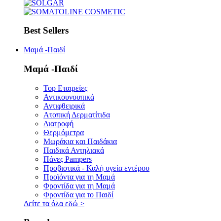
Best Sellers
Μαμά -Παιδί
Μαμά -Παιδί
Top Εταιρείες
Αντικουνουπικά
Αντιφθειρικά
Ατοπική Δερματίτιδα
Διατροφή
Θερμόμετρα
Μωράκια και Παιδάκια
Παιδικά Αντηλιακά
Πάνες Pampers
Προβιοτικά - Καλή υγεία εντέρου
Προϊόντα για τη Μαμά
Φροντίδα για τη Μαμά
Φροντίδα για το Παιδί
Δείτε τα όλα εδώ
>