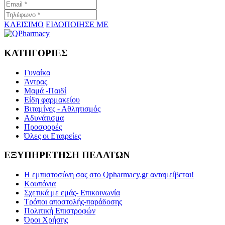
ΚΛΕΙΣΙΜΟ
ΕΙΔΟΠΟΙΗΣΕ ΜΕ
ΚΑΤΗΓΟΡΙΕΣ
Γυναίκα
Άντρας
Μαμά -Παιδί
Είδη φαρμακείου
Βιταμίνες - Αθλητισμός
Αδυνάτισμα
Προσφορές
Όλες οι Εταιρείες
ΕΞΥΠΗΡΕΤΗΣΗ ΠΕΛΑΤΩΝ
Η εμπιστοσύνη σας στο Qpharmacy.gr ανταμείβεται!
Κουπόνια
Σχετικά με εμάς- Επικοινωνία
Τρόποι αποστολής-παράδοσης
Πολιτική Επιστροφών
Όροι Χρήσης