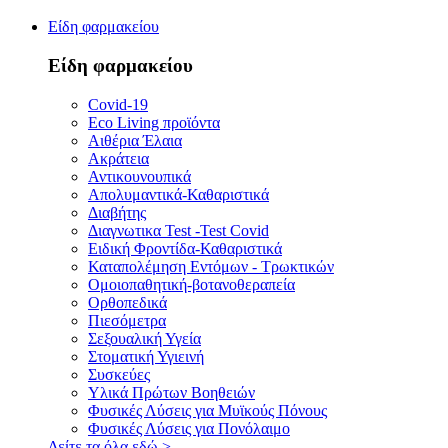
Είδη φαρμακείου
Είδη φαρμακείου
Covid-19
Eco Living προϊόντα
Αιθέρια Έλαια
Ακράτεια
Αντικουνουπικά
Απολυμαντικά-Καθαριστικά
Διαβήτης
Διαγνωτικα Test -Test Covid
Ειδική Φροντίδα-Καθαριστικά
Καταπολέμηση Εντόμων - Τρωκτικών
Ομοιοπαθητική-βοτανοθεραπεία
Ορθοπεδικά
Πιεσόμετρα
Σεξουαλική Υγεία
Στοματική Υγιεινή
Συσκεύες
Υλικά Πρώτων Βοηθειών
Φυσικές Λύσεις για Μυϊκούς Πόνους
Φυσικές Λύσεις για Πονόλαιμο
Δείτε τα όλα εδώ
>