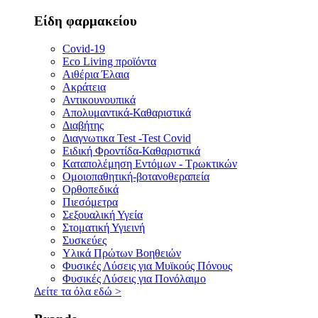
Είδη φαρμακείου
Covid-19
Eco Living προϊόντα
Αιθέρια Έλαια
Ακράτεια
Αντικουνουπικά
Απολυμαντικά-Καθαριστικά
Διαβήτης
Διαγνωτικα Test -Test Covid
Ειδική Φροντίδα-Καθαριστικά
Καταπολέμηση Εντόμων - Τρωκτικών
Ομοιοπαθητική-βοτανοθεραπεία
Ορθοπεδικά
Πιεσόμετρα
Σεξουαλική Υγεία
Στοματική Υγιεινή
Συσκεύες
Υλικά Πρώτων Βοηθειών
Φυσικές Λύσεις για Μυϊκούς Πόνους
Φυσικές Λύσεις για Πονόλαιμο
Δείτε τα όλα εδώ
>