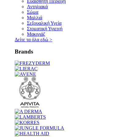
Ευαίσθητη Περιοχή
Αντηλιακά
Σώμα
Μαλλιά
Σεξουαλική Υγεία
Στοματική Υγιεινή
Μακιγιάζ
Δείτε τα όλα εδώ
>
Brands