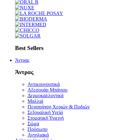
Best Sellers
Άντρας
Άντρας
Αντικουνουπικά
Αξεσουάρ Μπάνιου
Δερμοκαλλυντικά
Μαλλιά
Περιποίηση Χεριών & Ποδιών
Σεξουαλική Υγεία
Στοματική Υγιεινή
Σώμα
Πρόσωπο
Αντηλιακά