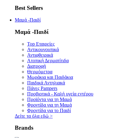
Best Sellers
Μαμά -Παιδί
Μαμά -Παιδί
Top Εταιρείες
Αντικουνουπικά
Αντιφθειρικά
Ατοπική Δερματίτιδα
Διατροφή
Θερμόμετρα
Μωράκια και Παιδάκια
Παιδικά Αντηλιακά
Πάνες Pampers
Προβιοτικά - Καλή υγεία εντέρου
Προϊόντα για τη Μαμά
Φροντίδα για τη Μαμά
Φροντίδα για το Παιδί
Δείτε τα όλα εδώ
>
Brands