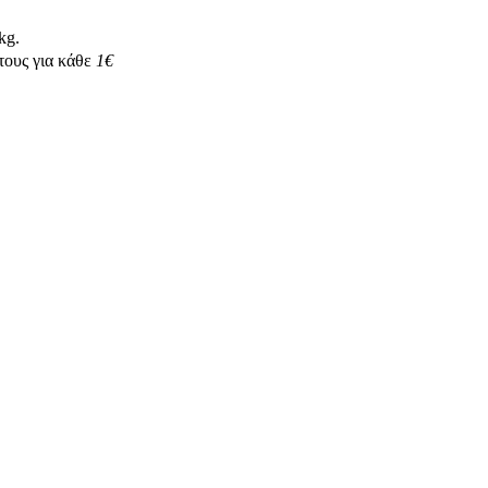
kg.
τους για κάθε
1€